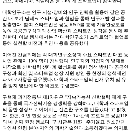
랩스, 파네시아, 리벨리온 등 20여 개 스타트업이 참여한다.
대학연구소는 연구 시설·장비와 연구 인력을 활용해 같은 공
간 내 초기 딥테크 스타트업과 협업을 통해 연구개발 성과를
창출한다. 참여 스타트업은 공동 R&D를 통해 기술완성도를
높여 공공연구성과의 산업 확산과 스타트업 성장을 동시에 추
진한다. 이날 행사에서는 각 대학연구소가 스타트업과 협업을
통해 실현할 비전과 추진 내용을 공유했다.
이어진 간담회에는 각 대학연구소장과 주요 스타트업 대표 등
사업 관계자 10여 명이 참석했다. 연구자와 창업자의 발제를
시작으로 산학협력 생태계 활성화를 위한 정책 방향과 공공연
구성과 확산 및 스타트업 성장 지원 방안 등 현장의 정책제언
과 애로사항을 공유했다. 대학과 스타트업의 인재 유치 및 유
출 방지 방안에 대한 의견도 수렴했다.
구혁채 과기정통부 제1차관은 "지속가능한 산학협력 체계 구
축을 통해 국가전략기술 경쟁력을 강화하고, 대학과 스타트업
의 동반 성장으로 이어지는 선순환 구조를 만들겠다"고 밝혔
다. 한편, 이번 현장 방문은 구혁채 1차관의 프로젝트 공감118
의 네 번째 현장 행보다. 구 차관은 118개 주기율표 원소만큼
다양한 연령·분야·지역의 과학기술인과 소통하겠다는 의지로