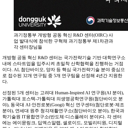
과기정통부 개방형 공동 혁신 R&D 센터(OIRC) 사
업 발대식에 참석한 구혁채 과기정통부 제1차관과
각 센터장님들
개방형 공동 혁신 R&D 센터는 국가전략기술 기반 대학연구소
내에 스타트업을 입주시켜 초밀착 산학협력을 진행하는 거점
이다. AI, 첨단바이오, 양자 등 핵심 국가전략기술 분야 중심으
로 접수된 32개 연구팀 중 5개 연구팀을 선정해 4년간 지원한
다.
선정된 5개 센터는 고려대 Human-Inspired AI 연구원(AI 분야),
가톨릭대 포스텍-가톨릭대 의생명공학연구원(첨단바이오 분
야), 동국대 AI·안전로봇(Googi) 혁신 연구센터(첨단로봇·제조
분야), 연세대 원주 청각재활연구소(첨단바이오 분야), 한국과
학기술원 IT융합연구소(반도체·디스플레이 분야)다. 각 센터
에는 에이뮨링크, 딥엑스알랩, 셀로이드, 모빌리티원, 디지털